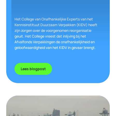
Het College van Onafhankelijke Experts van het
Kennisinstituut Duurzaam Verpakken (KIDV) heeft
zijn zorgen over de voorgenomen reorganisatie
geuit. Het College vreest dat inlijving bij het
Afvalfonds Verpakkingen de onafhankelijkheid en
geloofwaardigheid van het KIDV in gevaar brengt.
Lees blogpost